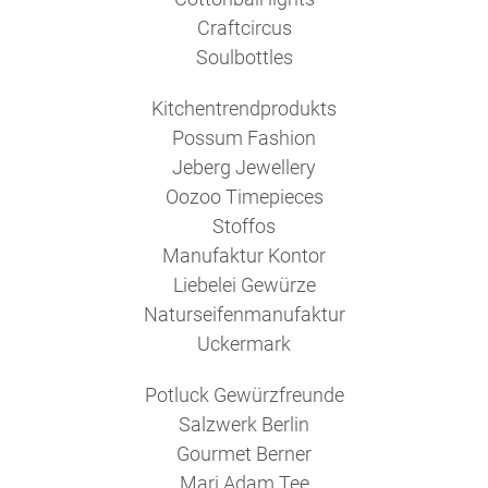
Craftcircus
Soulbottles
Kitchentrendprodukts
Possum Fashion
Jeberg Jewellery
Oozoo Timepieces
Stoffos
Manufaktur Kontor
Liebelei Gewürze
Naturseifenmanufaktur
Uckermark
Potluck Gewürzfreunde
Salzwerk Berlin
Gourmet Berner
Mari Adam Tee