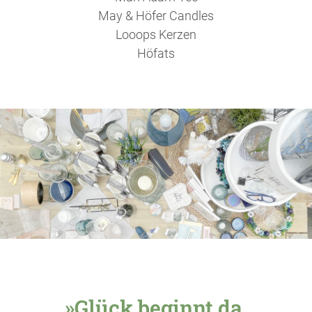
May & Höfer Candles
Looops Kerzen
Höfats
»Glück beginnt da,